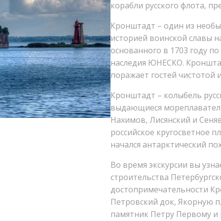
корабли русского флота, п
Кронштадт – один из необы
историей воинской славы н
основанного в 1703 году по
наследия ЮНЕСКО. Кронштад
поражает гостей чистотой 
Кронштадт – колыбель русс
выдающиеся мореплаватели:
Нахимов, Лисянский и Сеня
российское кругосветное п
начался антарктический пох
Во время экскурсии вы узн
строительства Петербургск
достопримечательности Кр
Петровский док, Якорную п
памятник Петру Первому и