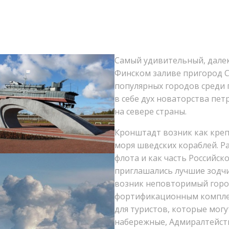
Самый удивительный, далек
Финском заливе пригород 
популярных городов среди 
в себе дух новаторства пет
на севере страны.
Кронштадт возник как креп
моря шведских кораблей. Р
флота и как часть Российск
приглашались лучшие зодчи
возник неповторимый горо
фортификационным комплек
для туристов, которые могу
набережные, Адмиралтейств