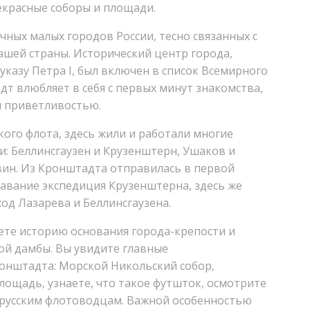
рекрасные соборы и площади.
чных малых городов России, тесно связанных с
ашей страны. Исторический центр города,
 указу Петра I, был включен в список Всемирного
т влюбляет в себя с первых минут знакомства,
и приветливостью.
кого флота, здесь жили и работали многие
 Беллинсгаузен и Крузенштерн, Ушаков и
вин. Из Кронштадта отправилась в первой
лавание экспедиция Крузенштерна, здесь же
од Лазарева и Беллинсгаузена.
аете историю основания города-крепости и
ой дамбы. Вы увидите главные
онштадта: Морской Никольский собор,
лощадь, узнаете, что такое футшток, осмотрите
 русским флотоводцам. Важной особенностью