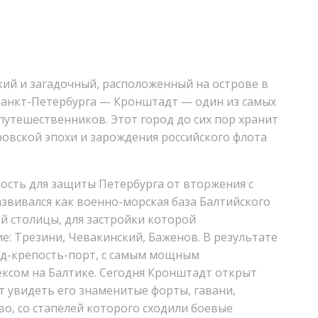
ий и загадочный, расположенный на острове в
Санкт-Петербурга — Кронштадт — один из самых
путешественников. Этот город до сих пор хранит
ровской эпохи и зарождения российского флота
ость для защиты Петербурга от вторжения с
азвивался как военно-морская база Балтийского
ой столицы, для застройки которой
е: Трезини, Чевакинский, Баженов. В результате
д-крепость-порт, с самым мощным
сом на Балтике. Сегодня Кронштадт открыт
т увидеть его знаменитые форты, гавани,
о, со стапелей которого сходили боевые